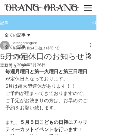
記事
全ての記事
orangorangate
全ての記事
2019年3月24日
読了時間: 1分
5月の定休日のお知らせ🎏
今すぐ始める
更新日：
2019年3月26日
コミュニティ
毎週月曜日と第一火曜日と第三日曜日
が定休日となっております。
5月は超大型連休があります！！
ご予約が埋まってきておりますので、
ご予定がお決まりの方は、お早めのご
予約をお願い致します。
また、
５月５日こどもの日🎏にチャリ
ティーカットイベント
を行います！