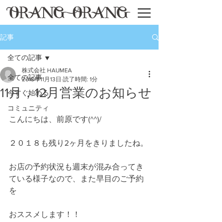
記事
全ての記事
株式会社 HAUMEA
全ての記事
2018年11月13日
読了時間: 1分
11月，12月営業のお知らせ
今すぐ始める
コミュニティ
こんにちは、前原です(^^)/
２０１８も残り2ヶ月をきりましたね。
お店の予約状況も週末が混み合ってき
ている様子なので、また早目のご予約
を
おススメします！！