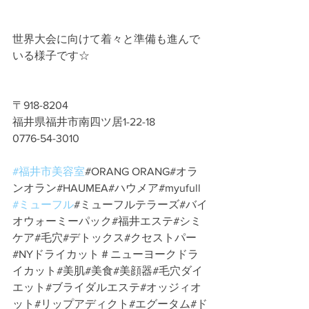
世界大会に向けて着々と準備も進んで
いる様子です☆
〒918-8204
福井県福井市南四ツ居1-22-18
︎0776-54-3010
#福井市美容室
#ORANG ORANG#オラ
ンオラン#HAUMEA#ハウメア#myufull 
#ミューフル
#ミューフルテラーズ#バイ
オウォーミーパック#福井エステ#シミ
ケア#毛穴#デトックス#クセストパー
#NYドライカット＃ニューヨークドラ
イカット#美肌#美食#美顔器#毛穴ダイ
エット#ブライダルエステ#オッジィオ
ット#リップアディクト#エグータム#ド