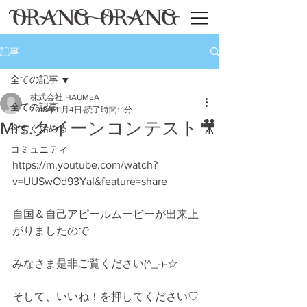
記事
全ての記事
株式会社 HAUMEA
全ての記事
2018年11月4日
読了時間: 1分
Mrs.クイーンコンテスト🎥
今すぐ始める
コミュニティ
https://m.youtube.com/watch?
v=UUSwOd93YaI&feature=share
自国＆自己アピールムービーが出来上
がりましたので
みなさま是非ご覧ください(^_-)-☆
そして、いいね！を押してください♡