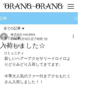
記事
全ての記事
株式会社 HAUMEA
全ての記事
2018年2月10日
読了時間: 1分
入荷しました☆
今すぐ始める
コミュニティ
新しいヘアーアクセサリーイロイロよ
りどりみどり入荷してきてます。
今季大人気のファー付きアクセもたく
さん入荷しました！！