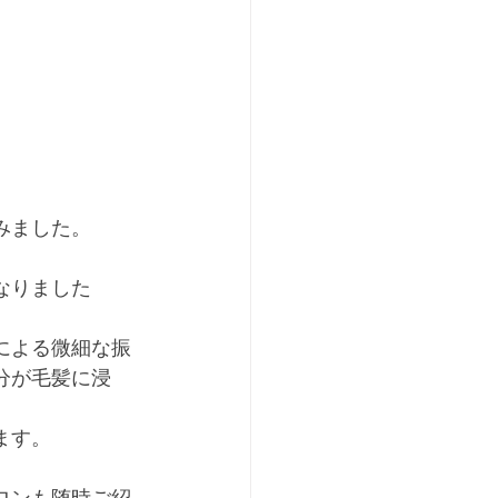
みました。
なりました
による微細な振
分が毛髪に浸
ます。