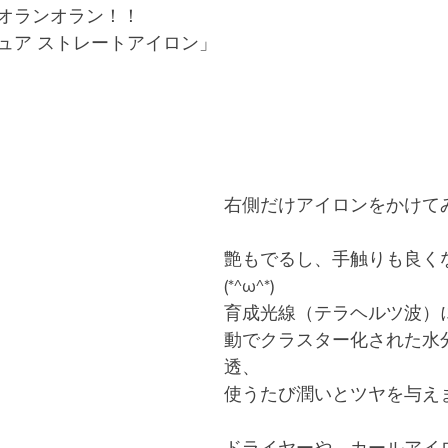
オランオラン！！
ュア ストレートアイロン」
右側だけアイロンをかけて
艶もでるし、手触りも良く
(*^ω^*)
育成光線（テラヘルツ波）
動でクラスター化された水
透、
使うたび潤いとツヤを与え