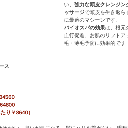
い、
強力な頭皮クレンジン
ッサージ
で頭皮を生き返ら
に最適のマシーンです。
バイオスパの効果
は、根元
血行促進、お肌のリフトア
毛・薄毛予防に効果的です
ース
4560
4800
たり￥8640）