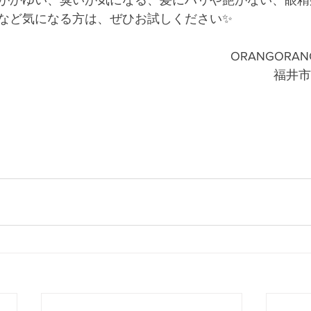
がかゆい、臭いが気になる、髪にハリや艶がない、眼精
など気になる方は、ぜひお試しください✨　
ORANGORA
福井市南