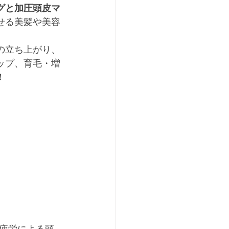
グと加圧頭皮マ
せる美髪や美容
の立ち上がり、
ップ、育毛・増
！