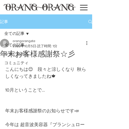
記事
全ての記事
orangorangate
全ての記事
2023年10月5日
読了時間: 1分
年末お客様感謝祭☆彡
今すぐ始める
コミュニティ
こんにちは😊　段々と涼しくなり  秋ら
しくなってきましたね🍁
10月ということで…
年末お客様感謝祭のお知らせです📣
今年は 超音波美容器『ブランシュロー