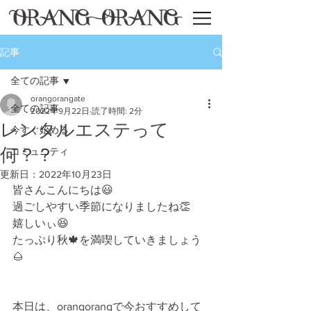
記事
全ての記事
orangorangate
全ての記事
2022年9月22日
読了時間: 2分
レンタルエステって
今すぐ始める
何？？
コミュニティ
更新日：
2022年10月23日
皆さんこんにちは😃
過ごしやすい季節になりましたね👏
嬉しいぃ😆
たっぷり秋🍁を満喫していきましょう
🌰
本日は、orangorangで今おすすめして