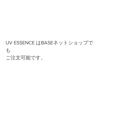
UV ESSENCE はBASEネットショップで
も
ご注文可能です。
shop----☞
https://orangorang.official.ec
サロンでも気軽にお試しできます。
ぜひ、春の紫外線が始まる前に
お使い頂けますと嬉しいです！