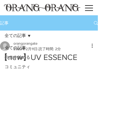
記事
全ての記事
orangorangate
全ての記事
2023年2月11日
読了時間: 2分
【new】UV ESSENCE
今すぐ始める
コミュニティ